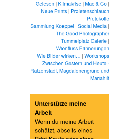
Gelesen
|
Klimakrise
|
Mac & Co
|
Neue Prints
|
Proletenschlauch
Protokolle
Sammlung Koeppel
|
Social Media
|
The Good Photographer
Tummelplatz Galerie
|
Wienfluss.Erinnerungen
Wie Bilder wirken…
|
Workshops
Zwischen Gestern und Heute -
Ratzenstadl, Magdalenengrund und
Mariahilf
Unterstütze meine
Arbeit
Wenn du meine Arbeit
schätzt, abseits eines
Print-Kaufs oder eines