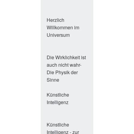
geles
Herzlich
Degrasse
wird
Willkommen im
Tyson,
gerad
Universum
Strauss,
geles
Gott
Die Wirklichkeit ist
Florian
wird
auch nicht wahr-
Aigner
gerad
Die Physik der
geles
Sinne
Künstliche
Manon
wird
Intelligenz
Bischoff
gerad
Hrsg.
geles
Künstliche
Sebastian
wird
Intelligenz - zur
Rosengrün
gerad