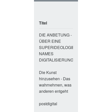
Titel
Autor
Statu
DIE ANBETUNG -
Marie-
wird
ÜBER EINE
Luise
gerad
SUPERIDEOLOGIE
Wolff
geles
NAMES
DIGITALISIERUNG
Die Kunst
Nadja
wird
hinzusehen - Das
Köffler
gerad
wahrnehmen, was
geles
anderen entgeht
postdigital
Thomas
wird
Ramge
gerad