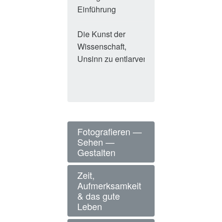
Einführung
geles
Die Kunst der
Carl
wird
Wissenschaft,
Sagan
gerad
Unsinn zu entlarven
geles
Fotografieren —
Sehen —
Gestalten
Zeit,
Aufmerksamkeit
& das gute
Leben