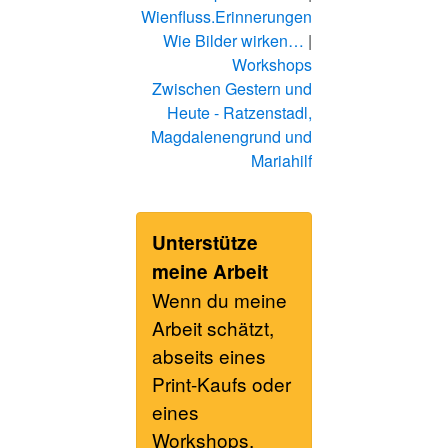
Wienfluss.Erinnerungen
Wie Bilder wirken…
|
Workshops
Zwischen Gestern und
Heute - Ratzenstadl,
Magdalenengrund und
Mariahilf
Unterstütze
meine Arbeit
Wenn du meine
Arbeit schätzt,
abseits eines
Print-Kaufs oder
eines
Workshops,