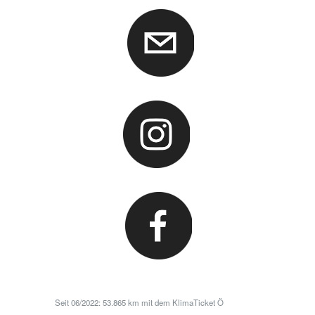
Seit 06/2022: 53.865 km mit dem KlimaTicket Ö