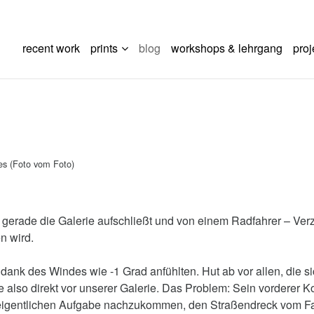
recent work
prints
blog
workshops & lehrgang
proj
res (Foto vom Foto)
an gerade die Galerie aufschließt und von einem Radfahrer – Ve
n wird.
ank des Windes wie -1 Grad anfühlten. Hut ab vor allen, die sich
 also direkt vor unserer Galerie. Das Problem: Sein vorderer Ko
ner eigentlichen Aufgabe nachzukommen, den Straßendreck vom Fa